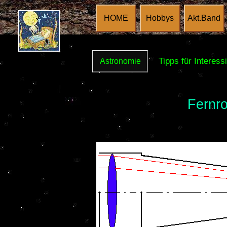
HOME
Hobbys
Akt.Band
Tipps für Interess
Astronomie
Fernr