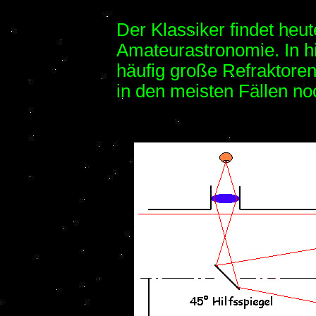
Der Klassiker findet heu
Amateurastronomie. In h
häufig große Refraktore
in den meisten Fällen no