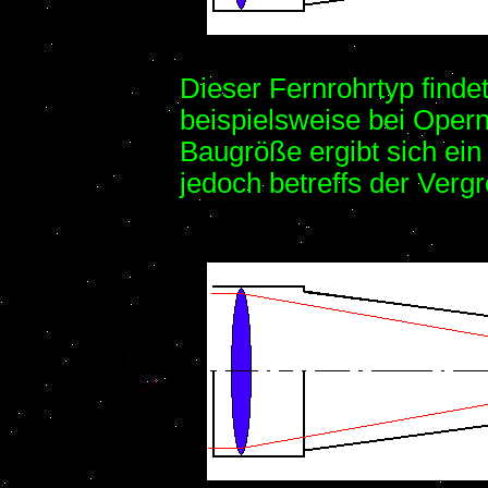
Dieser Fernrohrtyp find
beispielsweise bei Operng
Baugröße ergibt sich ein 
jedoch betreffs der Verg